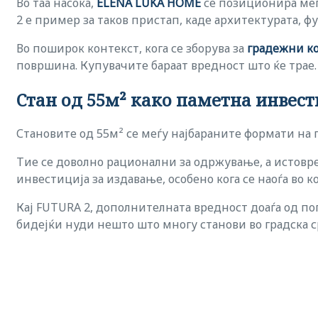
Во таа насока,
ELENA LUKA HOME
се позиционира ме
2 е пример за таков пристап, каде архитектурата, 
Во поширок контекст, кога се зборува за
градежни к
површина. Купувачите бараат вредност што ќе трае.
Стан од 55м² како паметна инвест
Становите од 55м² се меѓу најбараните формати на 
Тие се доволно рационални за одржување, а истовре
инвестиција за издавање, особено кога се наоѓа во к
Кај FUTURA 2, дополнителната вредност доаѓа од по
бидејќи нуди нешто што многу станови во градска с