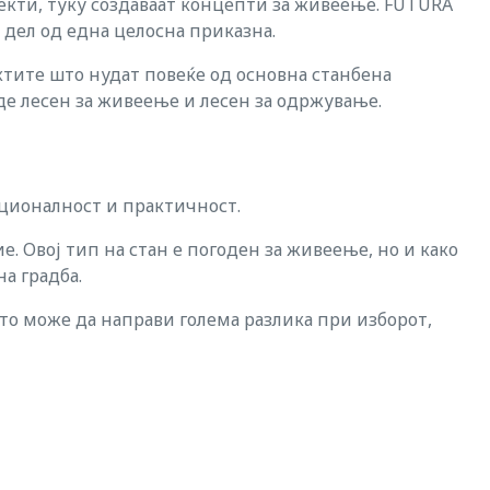
јекти, туку создаваат концепти за живеење. FUTURA
 дел од една целосна приказна.
ктите што нудат повеќе од основна станбена
де лесен за живеење и лесен за одржување.
кционалност и практичност.
 Овој тип на стан е погоден за живеење, но и како
на градба.
што може да направи голема разлика при изборот,