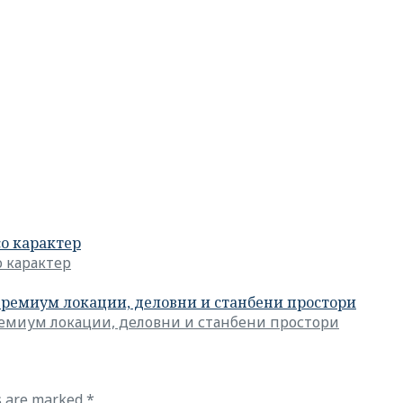
со карактер
о карактер
премиум локации, деловни и станбени простори
ремиум локации, деловни и станбени простори
ds are marked
*