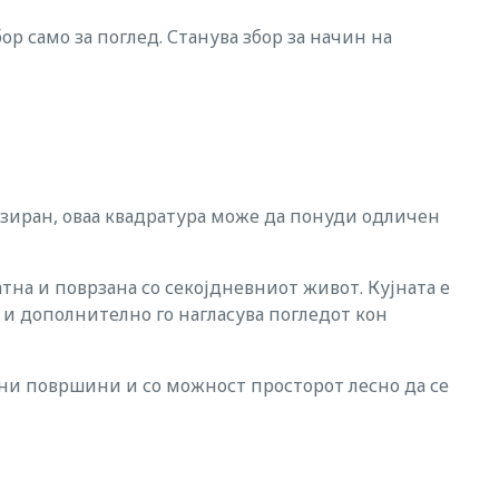
ор само за поглед. Станува збор за начин на
изиран, оваа квадратура може да понуди одличен
атна и поврзана со секојдневниот живот. Кујната е
 и дополнително го нагласува погледот кон
ени површини и со можност просторот лесно да се