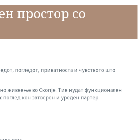
ен простор со
редот, погледот, приватноста и чувството што
ено живеење во Скопје. Тие нудат функционален
: поглед кон затворен и уреден партер.