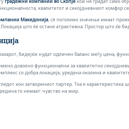
ѓу
градежни компании
во
Скопје
кои не градат само об
функционалноста, квалитетот и секојдневниот комфор се
омпании Македонија
, сè поголемо значење имаат прое
 Локација што ќе остане атрактивна. Простор што ќе би
иција
пазарот, бидејќи нудат одличен баланс меѓу цена, фун
мено доволно функционални за квалитетно секојдневие.
омплекс со добра локација, уредена околина и квалитет
гледот кон затворениот партер. Тоа е карактеристика 
редина го немаат: чувство на мир.