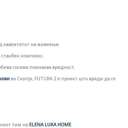
од квалитетот на живеење.
 станбен комплекс.
добива сосема поинаква вредност.
нови
во Скопје, FUTURA 2 е проект што вреди да го
жниот тим на
ELENA LUKA HOME
.