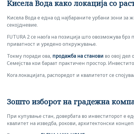
Кисела Вода како локација со рас
Кисела Вода е една од најбараните урбани зони за 
секојдневие.
FUTURA 2 се наоѓа на позиција што овозможува брз 
приватност и уредено опкружување.
Токму поради ова,
продажба на станови
во овој дел 
Семејства кои бараат практичен простор. Инвестит
Кога локацијата, распоредот и квалитетот се спојув
Зошто изборот на градежна компа
При купување стан, довербата во инвеститорот е е
квалитет на изведба, рокови, архитектонски концеп