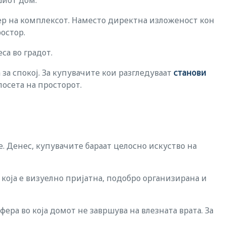
шиот дом.
ер на комплексот. Наместо директна изложеност кон
остор.
са во градот.
за спокој. За купувачите кои разгледуваат
станови
посета на просторот.
. Денес, купувачите бараат целосно искуство на
која е визуелно пријатна, подобро организирана и
ера во која домот не завршува на влезната врата. За