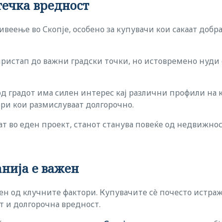
течка вредност
живеење во Скопје, особено за купувачи кои сакаат доб
пристап до важни градски точки, но истовремено нуди 
од градот има силен интерес кај различни профили на к
ори кои размислуваат долгорочно.
аат во еден проект, станот станува повеќе од недвижнос
нија е важен
ден од клучните фактори. Купувачите сè почесто истра
т и долгорочна вредност.