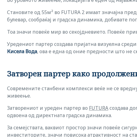
Во урбаното живеење, локацијата е еден од најважни
Становите од 55м² во FUTURA 2 имаат значајна пре
булевар, сообраќај и градска динамика, добивате п
Тоа значи повеќе мир во секојдневието. Повеќе прива
Уредениот партер создава пријатна визуелна средина
Кисела Вода
, ова е една од оние предности што не с
Затворен партер како продолжен
Современите станбени комплекси веќе не се вреднув
живеење.
Затворениот и уреден партер во
FUTURA
создава до
одвоена од директната градска динамика.
За семејствата, ваквиот простор значи повеќе сигур
инвеститорите, значи повисока атрактивност на стан