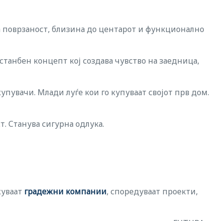
ра поврзаност, близина до центарот и функционално
станбен концепт кој создава чувство на заедница,
упувачи. Млади луѓе кои го купуваат својот прв дом.
т. Станува сигурна одлука.
жуваат
градежни компании
, споредуваат проекти,