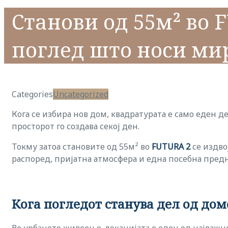
Станови од 55м² во 
поглед што носи ми
Categories
Uncategorized
Кога се избира нов дом, квадратурата е само еден д
просторот го создава секој ден.
Токму затоа становите од 55м² во
FUTURA 2
се издво
распоред, пријатна атмосфера и една посебна предн
Кога погледот станува дел од дом