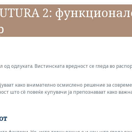
FUTURA 2: функционал
р
ел од одлуката. Вистинската вредност се гледа во распо
јуваат како внимателно осмислено решение за соврем
ост што сè повеќе купувачи ја препознаваат како важна
от