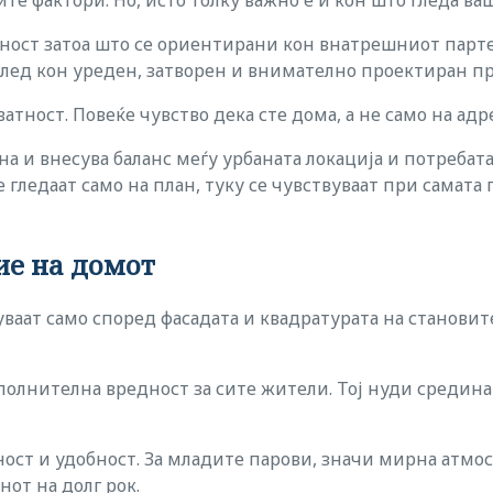
те фактори. Но, исто толку важно е и кон што гледа ва
дност затоа што се ориентирани кон внатрешниот парт
оглед кон уреден, затворен и внимателно проектиран пр
тност. Повеќе чувство дека сте дома, а не само на адре
 и внесува баланс меѓу урбаната локација и потребата 
е гледаат само на план, туку се чувствуваат при самата 
ие на домот
аат само според фасадата и квадратурата на становите
полнителна вредност за сите жители. Тој нуди средина 
ност и удобност. За младите парови, значи мирна атмосф
от на долг рок.