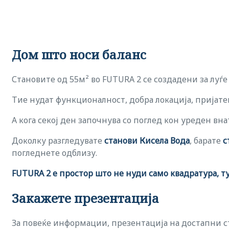
Дом што носи баланс
Становите од 55м² во FUTURA 2 се создадени за луѓе
Тие нудат функционалност, добра локација, пријате
А кога секој ден започнува со поглед кон уреден вн
Доколку разгледувате
станови Кисела Вода
, барате
с
погледнете одблизу.
FUTURA 2 е простор што не нуди само квадратура, т
Закажете презентација
За повеќе информации, презентација на достапни 