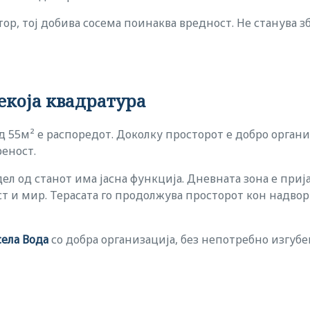
р, тој добива сосема поинаква вредност. Не станува зб
екоја квадратура
д 55м² е распоредот. Доколку просторот е добро орган
реност.
дел од станот има јасна функција. Дневната зона е приј
т и мир. Терасата го продолжува просторот кон надвор
села Вода
со добра организација, без непотребно изгуб