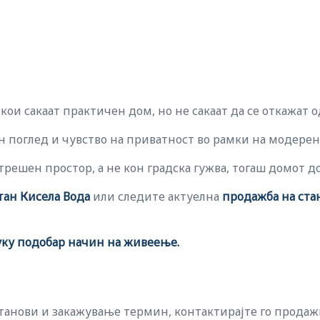
 кои сакаат практичен дом, но не сакаат да се откажат 
н поглед и чувство на приватност во рамки на модерен
атрешен простор, а не кон градска гужва, тогаш домот 
тан Кисела Вода
или следите актуелна
продажба на ста
уку подобар начин на живеење.
станови и закажување термин, контактирајте го прода