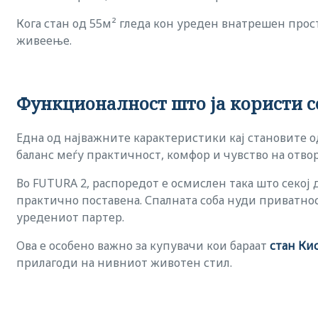
Кога стан од 55м² гледа кон уреден внатрешен просто
живеење.
Функционалност што ја користи с
Една од најважните карактеристики кај становите о
баланс меѓу практичност, комфор и чувство на отво
Во FUTURA 2, распоредот е осмислен така што секој 
практично поставена. Спалната соба нуди приватнос
уредениот партер.
Ова е особено важно за купувачи кои бараат
стан Ки
прилагоди на нивниот животен стил.