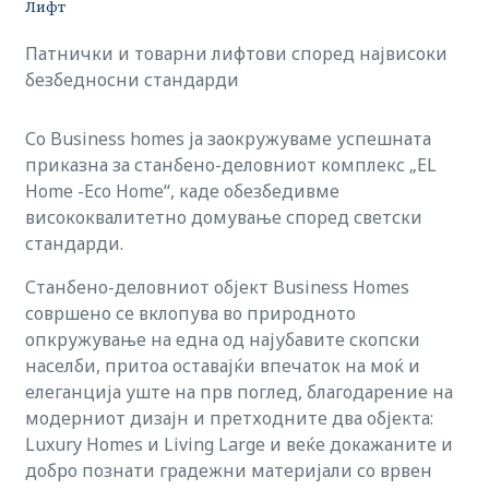
Лифт
Патнички и товарни лифтови според највисоки
безбедносни стандарди
Со Business homes ја заокружуваме успешната
приказна за станбено-деловниот комплекс „EL
Home -Eco Home“, каде обезбедивме
висококвалитетно домување според светски
стандарди.
Станбено-деловниот објект Business Homes
совршено се вклопува во природното
опкружување на една од најубавите скопски
населби, притоа оставајќи впечаток на моќ и
елеганција уште на прв поглед, благодарение на
модерниот дизајн и претходните два објекта:
Luxury Homes и Living Large и веќе докажаните и
добро познати градежни материјали со врвен