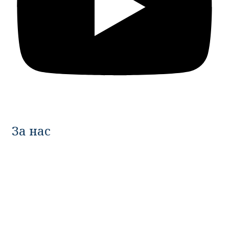
За нас
Реномирана градежна компанија која гради
животен стил и квалитетно домување според
највисоки светски стандарди. Продажба на
станови на неколку локации во Скопје.
+389 70 276 511
+389 70 290 200