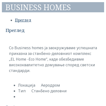
BUSINESS HOMES
Преглед
Преглед
Со Business homes ја заокружуваме успешната
приказна за станбено-деловниот комплекс
„EL Home -Eco Home“, каде обезбедивме
висококвалитетно домување според светски
стандарди.
Локација
Аеродром
Тип
Станбено деловни