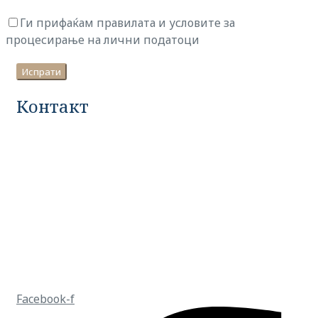
Ги прифаќам правилата и условите за
процесирање на лични податоци
Испрати
Контакт
Тел број:
+389 70 276 511
+389 70 290 200
ул. Љубљанска 14, 1000 Скопје
Еmail
sales@elenalukahome.com
Facebook-f