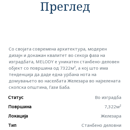
Преглед
Со својата современа архитектура, модерен
дизајн и докажан квалитет во секоја фаза на
изградбата, MELODY е уникатен станбено-деловен
објект со површина од 7322м², a кој што има
тенденција да даде една урбана нота на
домувањето во населбата Железара во најзелената
скопска општина, Гази Баба.
Статус
Во изградба
Површина
7,322м²
Локација
Железара
Тип
Станбено деловни