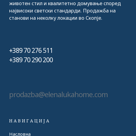
животен стил и квалитетно домување според
највисоки светски стандарди. Продажба на
станови на неколку локации во Скопје.
+389 70 276 511
+389 70 290 200
prodazba@elenalukahome.com
НАВИГАЦИЈА
Насловна