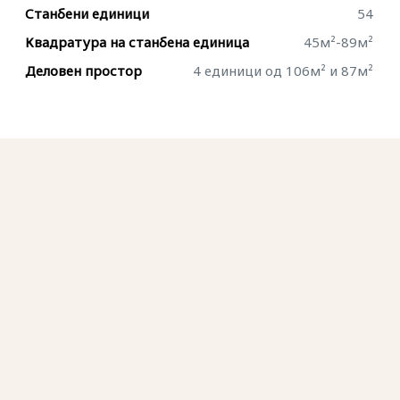
Станбени единици
54
Квадратура на станбена единица
45м²-89м²
Деловен простор
4 единици од 106м² и 87м²