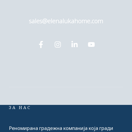
sales@elenalukahome.com
ЗА НАС
Реномирана градежна компанија која гради