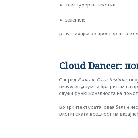
текстуриран текстил
зеленило
резултирајќи во простор што е ед
Cloud Dancer: по
Според
Pantone Color Institute
, ов
визуелен „шум“ и брз ритам на про
служи функционалноста на домот,
Во архитектурата, оваа бела е ч
вистинската вредност на дизајнер