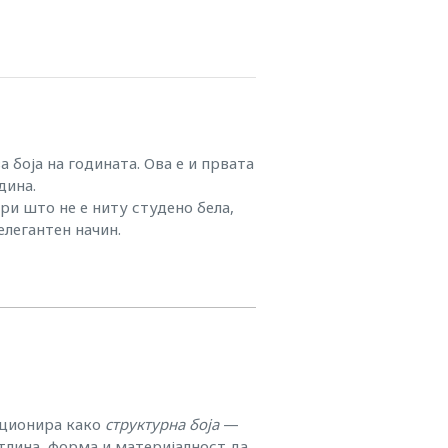
а боја на годината. Ова е и првата
дина.
при што не е ниту студено бела,
легантен начин.
кционира како
структурна боја
—
тлина, форма и материјалност да