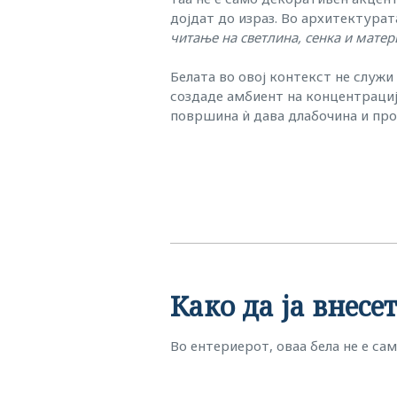
дојдат до израз. Во архитектурата
читање на светлина, сенка и матер
Белата во овој контекст не служи
создаде амбиент на концентрациј
површина ѝ дава длабочина и пр
Како да ја внесе
Во ентериерот, оваа бела не е сам