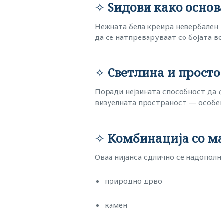
✧
Ѕидови како основ
Нежната бела креира невербален 
да се натпреваруваат со бојата в
✧
Светлина и прост
Поради нејзината способност да
визуелната пространост — особен
✧
Комбинација со м
Оваа нијанса одлично се надополн
природно дрво
камен