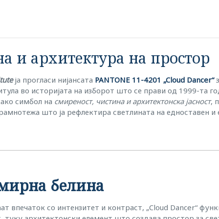
на и архитектура на простор
tute
ја прогласи нијансата
PANTONE 11-4201 „Cloud Dancer“
з
титула во историјата на изборот што се прави од 1999-та го
како симбол на
смиреност, чистина и архитектонска јасност
, 
рамнотежа што ја рефлектира светлината на едноставен и е
 мирна белина
ат впечаток со интензитет и контраст, „Cloud Dancer“ фун
т, туку архитектонски елемент што создава простор за све