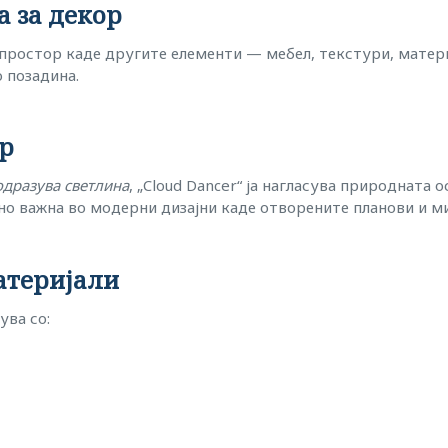
а за декор
простор каде другите елементи — мебел, текстури, матери
о позадина.
ор
одразува светлина
, „Cloud Dancer“ ја нагласува природната 
о важна во модерни дизајни каде отворените планови и м
атеријали
ува со: