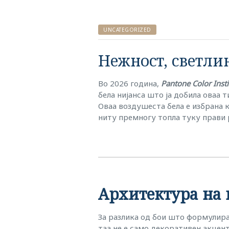
UNCATEGORIZED
Нежност, светли
Во 2026 година,
Pantone Color Insti
бела нијанса што ја добила оваа 
Оваа воздушеста бела е избрана 
ниту премногу топла туку прави 
Архитектура на
За разлика од бои што формулира
таа не е само декоративен акцен