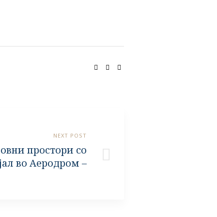
SHARE:
NEXT POST
овни простори со
јал во Аеродром –
Скопје