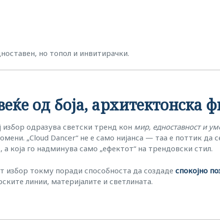
ноставен, но топол и инвитирачки.
веќе од боја, архитектонска 
ој избор одразува светски тренд кон
мир, едноставност и ум
мени. „Cloud Dancer“ не е само нијанса — таа е поттик да с
 а која го надминува само „ефектот“ на трендовски стил.
ест избор токму поради способноста да создаде
спокојно по
ските линии, материјалите и светлината.