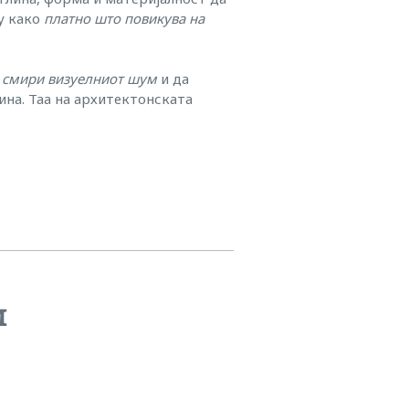
ку како
платно што повикува на
о
смири визуелниот шум
и да
ина. Таа на архитектонската
м