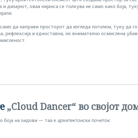
 и дизајнот, оваа нијанса се толкува не само како боја, ту
ијали
.
 само да направи просторот да изгледа поголем, туку да г
а, рефлексија и едноставна, но внимателно осмислена убав
омисленост.
те
„Cloud Dancer“ во својот до
о боја на ѕидови — таа е
архитектонски почеток
: