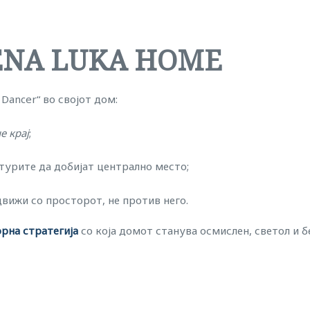
ENA LUKA HOME
 Dancer“ во својот дом:
е крај
;
турите да добијат централно место;
движи со просторот, не против него.
рна стратегија
со која домот станува осмислен, светол и 