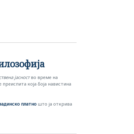
филозофија
ствена јасност
во време на
е преиспита која боја навистина
задинско платно
што ја открива