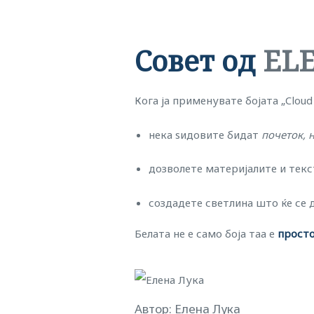
Совет од
EL
Кога ја применувате бојата „Cloud
нека ѕидовите бидат
почеток, н
дозволете материјалите и текс
создадете светлина што ќе се 
Белата не е само боја таа е
просто
Автор: Елена Лука