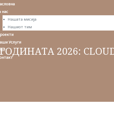
асловна
а нас
Нашата мисија
Нашиот тим
роекти
аши Услуги
 ГОДИНАТА 2026: CLOU
лог
онтакт