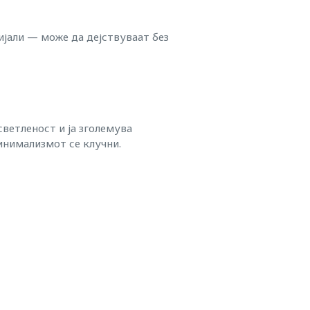
јали — може да дејствуваат без
осветленост и ја зголемува
инимализмот се клучни.