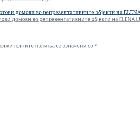
готови домови во репрезентативните објекти на ELE
отови домови во репрезентативните објекти на ELENA 
олжителните полиња се означени со
*