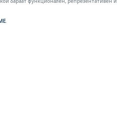
е кои бараат функционален, репрезентативен и
ME
.