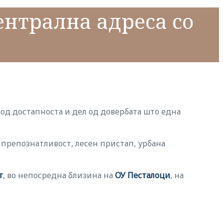
ентрална адреса со
л од достапноста и дел од довербата што една
 препознатливост, лесен пристап, урбана
т
, во непосредна близина на
ОУ Песталоци
, на