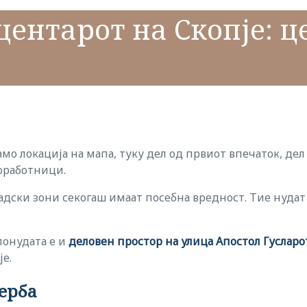
центарот на Скопје: ц
само локација на мапа, туку дел од првиот впечаток, де
соработници.
дски зони секогаш имаат посебна вредност. Тие нудат
 понудата е и
деловен простор на улица Апостол Гусларо
е.
ерба