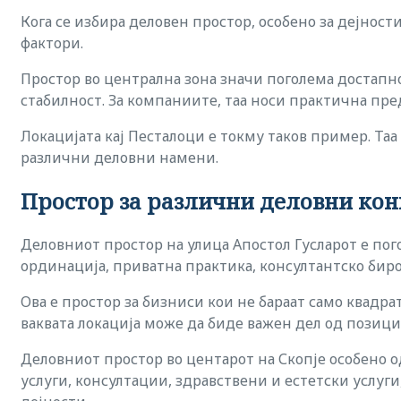
Кога се избира деловен простор, особено за дејност
фактори.
Простор во централна зона значи поголема достапно
стабилност. За компаниите, таа носи практична пред
Локацијата кај Песталоци е токму таков пример. Таа
различни деловни намени.
Простор за различни деловни ко
Деловниот простор на улица Апостол Гусларот е по
ординација, приватна практика, консултантско биро
Ова е простор за бизниси кои не бараат само квадр
ваквата локација може да биде важен дел од позиц
Деловниот простор во центарот на Скопје особено о
услуги, консултации, здравствени и естетски услу