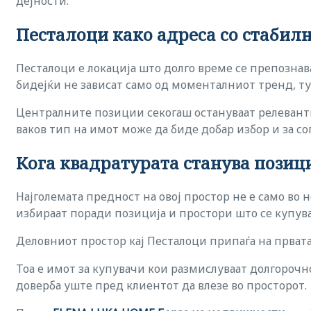
дејности.
Песталоци како адреса со стабил
Песталоци е локација што долго време се препознав
бидејќи не зависат само од моменталниот тренд, ту
Централните позиции секогаш остануваат релевантн
ваков тип на имот може да биде добар избор и за со
Кога квадратурата станува позиц
Најголемата предност на овој простор не е само во 
избираат поради позиција и простори што се купув
Деловниот простор кај Песталоци припаѓа на првата
Тоа е имот за купувачи кои размислуваат долгорочно
доверба уште пред клиентот да влезе во просторот.