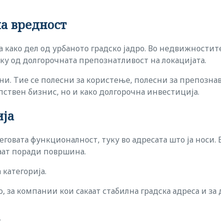
на вредност
а како дел од урбаното градско јадро. Во недвижностит
ку од долгорочната препознатливост на локацијата.
и. Тие се полесни за користење, полесни за препозна
пствен бизнис, но и како долгорочна инвестиција.
ија
неговата функционалност, туку во адресата што ја носи
аат поради површина.
 категорија.
, за компании кои сакаат стабилна градска адреса и за 