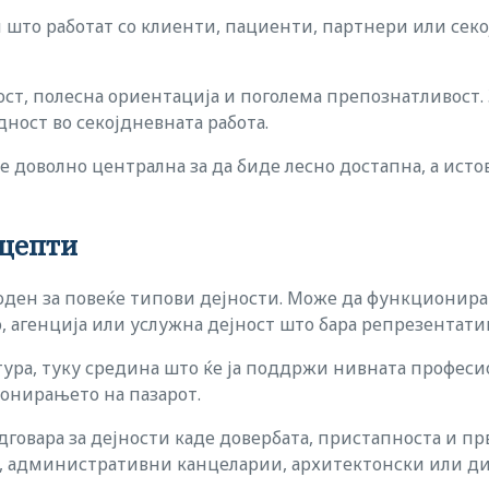
и што работат со клиенти, пациенти, партнери или сек
ст, полесна ориентација и поголема препознатливост. З
ност во секојдневната работа.
 е доволно централна за да биде лесно достапна, а ис
нцепти
годен за повеќе типови дејности. Може да функционира
, агенција или услужна дејност што бара репрезентатив
атура, туку средина што ќе ја поддржи нивната профес
ионирањето на пазарот.
дговара за дејности каде довербата, пристапноста и п
ги, административни канцеларии, архитектонски или ди