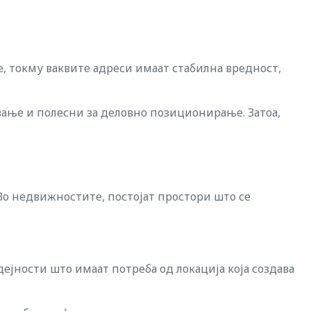
е, токму ваквите адреси имаат стабилна вредност,
вање и полесни за деловно позиционирање. Затоа,
. Во недвижностите, постојат простори што се
дејности што имаат потреба од локација која создава