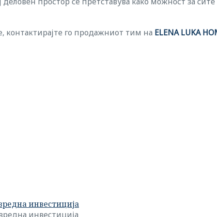
ој деловен простор се претставува како можност за сит
е, контактирајте го продажниот тим на
ELENA LUKA HO
 вредна инвестиција
 вредна инвестиција