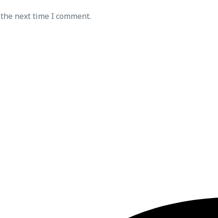
 the next time I comment.
Тел број:
+389 70 276 511
+389 70 290 200
ул. Љубљанска 14, 1000 Скопје
Еmail
sales@elenalukahome.com