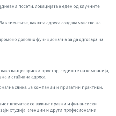
ојдневни посети, локацијата е еден од клучните
а клиентите, ваквата адреса создава чувство на
товремено доволно функционална за да одговара на
 како канцелариски простор, седиште на компанија,
на и стабилна адреса.
ионална слика. За компании и приватни практики,
рвиот впечаток се важни: правни и финансиски
зајн студија, агенции и други професионални