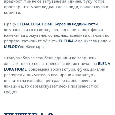
вредност: тие не се ветување за иднина, туку готов
простор што може веднаш да се види, почувствува и
користи.
Преку
ELENA LUKA HOME Берза на недвижности
,
компанијата го отвора делот од своето портфолио
наменет за домување, со веднаш вселливи станови во
репрезентативните објекти
FUTURA 2
во Кисела Вода и
MELODY
во Железара.
Станува збор за станбени единици во завршени
објекти што го носат препознатливиот печат на
ELENA
LUKA HOME
: современа архитектура, функционални
распореди, внимателно планирани квадратури,
квалитетна изведба, централно парно греење и
локации што овозможуваат лесна поврзаност со
градот.