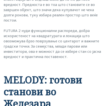
вредност. Предноста е во тоа што становите се во
завршен објект, што значи дека купувачот не чека
долги рокови, туку избира реален простор што веќе
постои.
FUTURA 2 нуди функционални распореди, добра
искористеност на квадратурата и локација што
овозможува брзо поврзување со центарот и важните
градски точки. За семејства, млади парови или
инвеститори, ова е можност да се избере стан со јасна
вредност и практична поставеност.
MELODY: готови
станови во
Железара