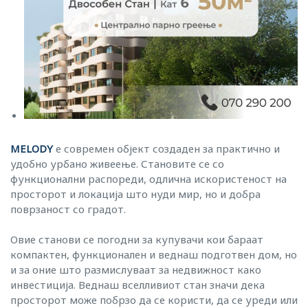
MELODY
е современ објект создаден за практично и
удобно урбано живеење. Становите се со
функционални распореди, одлична искористеност на
просторот и локација што нуди мир, но и добра
поврзаност со градот.
Овие станови се погодни за купувачи кои бараат
компактен, функционален и веднаш подготвен дом, но
и за оние што размислуваат за недвижност како
инвестиција. Веднаш вселливиот стан значи дека
просторот може побрзо да се користи, да се уреди или