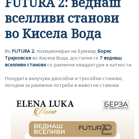
FUTURA 2: веднаш
вселливи станови
во Кисела Вода
Во
FUTURA 2
, позициониран на булевар
Борис
Трајковски
во Кисела Вода, достапни се
7 веднаш
вселливи станови
со различни квадратури и катности.
Понудата вклучува двособни и трособни станови,
погодни за различни потреби и животни стилови: