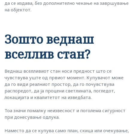
да се издава, без дополнително чекање на завршување
на објектот.
Зошто веднаш
вселлив стан?
Веднаш вселливиот стан носи предност што се
чувствува уште од првиот момент. Купувачот може
да го види реалниот простор, да го почувствува
распоредот, да ја процени светлината, погледот,
локацијата и квалитетот на изведбата.
Тоа значи помалку неизвесност и поголема сигурност
при донесување одлука.
Наместо да се купува само план, скица или очекување,