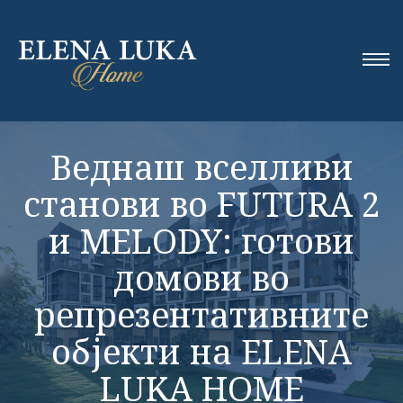
Веднаш вселливи
станови во FUTURA 2
и MELODY: готови
домови во
репрезентативните
објекти на ELENA
LUKA HOME