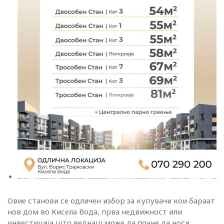
Овие станови се одличен избор за купувачи кои бараат
нов дом во Кисела Вода, прва недвижност или
инвестиција што веднаш може да почне да носи