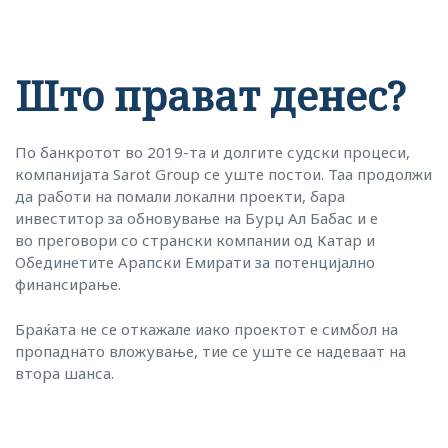
Што прават денес?
По банкротот во 2019-та и долгите судски процеси,
компанијата Sarot Group се уште постои. Таа продолжи
да работи на помали локални проекти, бара
инвеститор за обновување на Бурџ Ал Бабас и е
во преговори со странски компании од Катар и
Обединетите Арапски Емирати за потенцијално
финансирање.
Браќата не се откажале иако проектот е симбол на
пропаднато вложување, тие се уште се надеваат на
втора шанса.