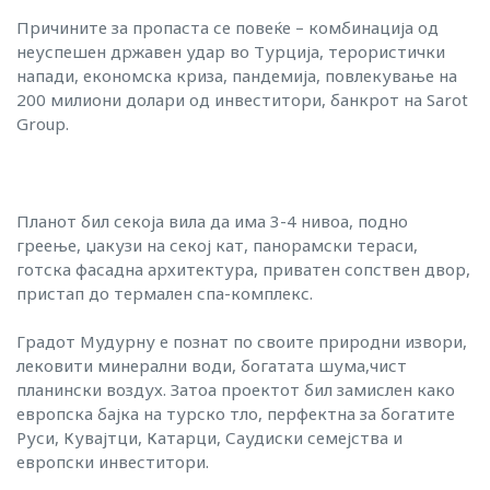
Причините за пропаста се повеќе – комбинација од
неуспешен државен удар во Турција, терористички
напади, економска криза, пандемија, повлекување на
200 милиони долари од инвеститори, банкрот на Sarot
Group.
Планот бил секоја вила да има 3-4 нивоа, подно
греење, џакузи на секој кат, панорамски тераси,
готска фасадна архитектура, приватен сопствен двор,
пристап до термален спа-комплекс.
Градот Мудурну е познат по своите природни извори,
лековити минерални води, богатата шума,чист
планински воздух. Затоа проектот бил замислен како
европска бајка на турско тло, перфектна за богатите
Руси, Кувајтци, Катарци, Саудиски семејства и
европски инвеститори.