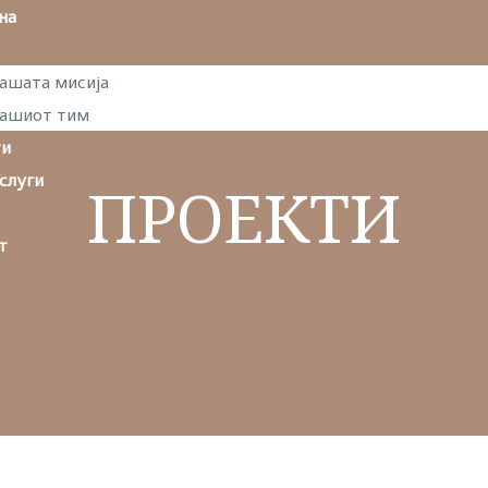
на
ашата мисија
ашиот тим
ти
слуги
ПРОЕКТИ
т