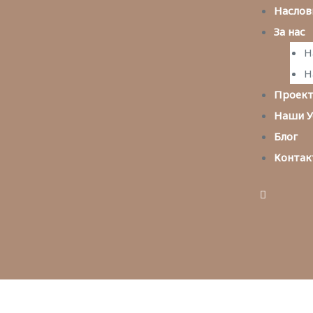
Наслов
За нас
Н
Н
Проек
Наши У
Блог
Контак