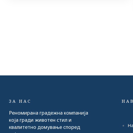
ЗА НАС
НА
Реномирана градежна компанија
која гради животен стил и
На
квалитетно домување според