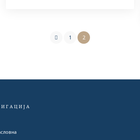
1
2
ВИГАЦИЈА
словна